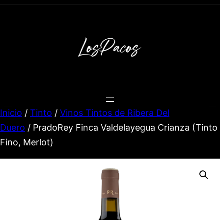
Inicio
/
Tinto
/
Vinos Tintos de Ribera Del
Duero
/ PradoRey Finca Valdelayegua Crianza (Tinto
Fino, Merlot)