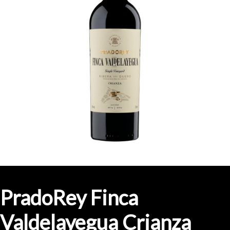
PradoRey Finca
Valdelayegua Crianza