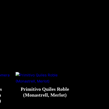
s
Primitivo Quiles Roble
a
(Monastrell, Merlot)
)