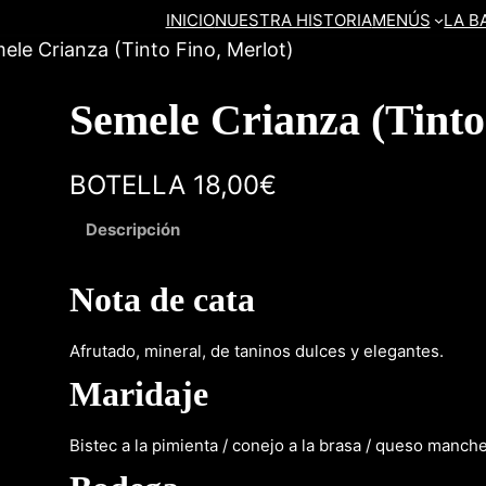
INICIO
NUESTRA HISTORIA
MENÚS
LA B
ele Crianza (Tinto Fino, Merlot)
Semele Crianza (Tinto
BOTELLA 18,00€
Descripción
Nota de cata
Afrutado, mineral, de taninos dulces y elegantes.
Maridaje
Bistec a la pimienta / conejo a la brasa / queso manc