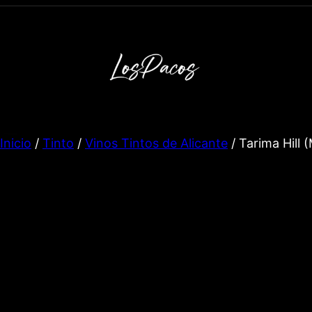
Inicio
/
Tinto
/
Vinos Tintos de Alicante
/ Tarima Hill 