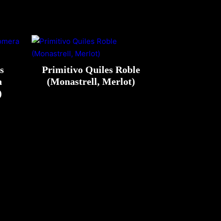
s
Primitivo Quiles Roble
a
(Monastrell, Merlot)
)