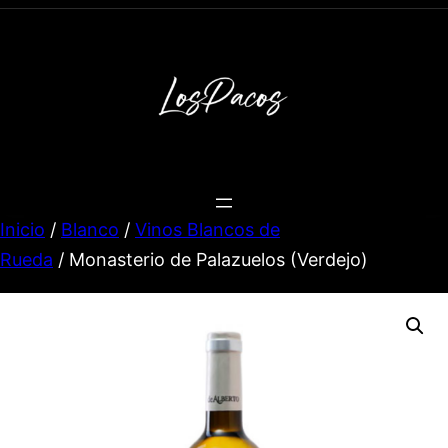
Inicio
/
Blanco
/
Vinos Blancos de
Rueda
/ Monasterio de Palazuelos (Verdejo)