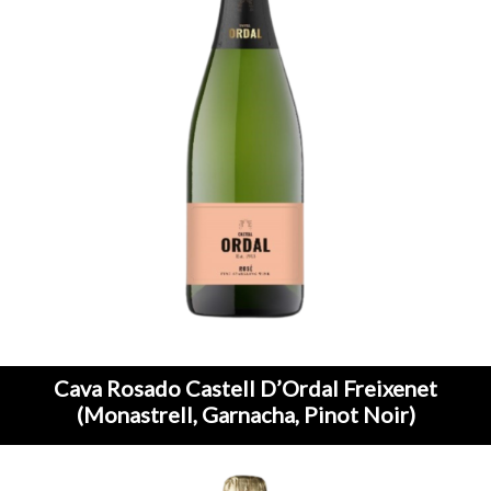
Cava Rosado Castell D’Ordal Freixenet
(Monastrell, Garnacha, Pinot Noir)